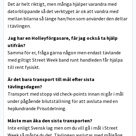
Det är helt riktigt, men många hjälper varandra med
datorblippande så det verktyget är ok att vandra med
mellan bilarna så länge han/hon som använder den deltar
i tävlingen.
Jag har en Holleyförgasare, får jag också ta hjälp
utifrån?
Samma för er, fråga gärna någon men endast tävlande
med giltigt Street Week band runt handleden får hjälpa
till rent fysiskt.
Är det bara transport till mål efter sista
tävlingsdagen?
Transport med stopp vid check-points innan ni går i mål
under pågående bilutställning för att avsluta med en
hejdundrande Prisutdelning.
Måste man åka den sista transporten?
Inte enligt Svensk lag men om du vill gå i mål i Street
Week så måste du det. Tävlingen avslutas med målgång