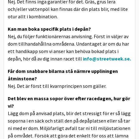
Nej. Det finns inga garantier för det. Gräs, grus lera
och/eller vattenpöl kan finnas där din plats blir, med lite
otur allt i kombination.
Kan man boka specifik plats i depån?
Nej, du följer funktionärernas anvisning. Först in väljer av
dom tillhandahållna områdena. Undantaget är om du har
ett handikapp som vi anser kan behöva bokad plats i
depån, hör då av dig innan racet till
info@streetweek.se
.
Får dom snabbare bilarna stå närmre uppliningen
åtminstone?
Nej. Det är först till kvarnprincipen som gäller.
Det blev en massa sopor över efter racedagen, hur gör
vi?
Lägg dom på anvisad plats, blir det stressigt för er så lägg
soporna i en säck och ställ den på depåplatsen eller så tar
ni med er dom. Miljöfarligt avfall tar ni till miljöstationen
på området. Försök att göra det enkelt för oss att lämna