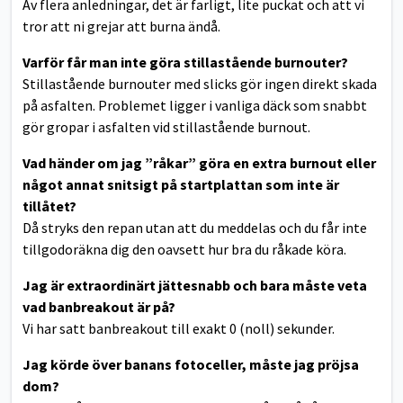
Av flera anledningar, det är farligt, lite puckat och att vi
tror att ni grejar att burna ändå.
Varför får man inte göra stillastående burnouter?
Stillastående burnouter med slicks gör ingen direkt skada
på asfalten. Problemet ligger i vanliga däck som snabbt
gör gropar i asfalten vid stillastående burnout.
Vad händer om jag ”råkar” göra en extra burnout eller
något annat snitsigt på startplattan som inte är
tillåtet?
Då stryks den repan utan att du meddelas och du får inte
tillgodoräkna dig den oavsett hur bra du råkade köra.
Jag är extraordinärt jättesnabb och bara måste veta
vad banbreakout är på?
Vi har satt banbreakout till exakt 0 (noll) sekunder.
Jag körde över banans fotoceller, måste jag pröjsa
dom?