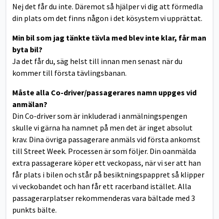
Nej det får du inte. Däremot så hjälper vi dig att förmedla
din plats om det finns någon i det kösystem vi upprättat.
Min bil som jag tänkte tävla med blev inte klar, får man
byta bil?
Ja det får du, säg helst till innan men senast när du
kommer till första tävlingsbanan.
Måste alla Co-driver/passagerares namn uppges vid
anmälan?
Din Co-driver som är inkluderad i anmälningspengen
skulle vi gärna ha namnet på men det är inget absolut
krav. Dina övriga passagerare anmäls vid första ankomst
till Street Week. Processen är som följer. Din oanmälda
extra passagerare köper ett veckopass, när vi ser att han
får plats i bilen och står på besiktningspappret så klipper
vi veckobandet och han får ett racerband istället. Alla
passagerarplatser rekommenderas vara bältade med 3
punkts bälte.