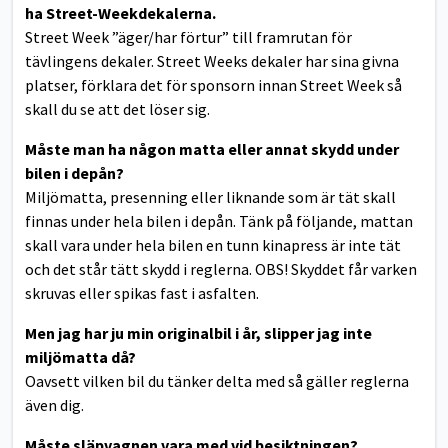
ha Street-Weekdekalerna.
Street Week ”äger/har förtur” till framrutan för
tävlingens dekaler. Street Weeks dekaler har sina givna
platser, förklara det för sponsorn innan Street Week så
skall du se att det löser sig.
Måste man ha någon matta eller annat skydd under
bilen i depån?
Miljömatta, presenning eller liknande som är tät skall
finnas under hela bilen i depån. Tänk på följande, mattan
skall vara under hela bilen en tunn kinapress är inte tät
och det står tätt skydd i reglerna. OBS! Skyddet får varken
skruvas eller spikas fast i asfalten.
Men jag har ju min originalbil i år, slipper jag inte
miljömatta då?
Oavsett vilken bil du tänker delta med så gäller reglerna
även dig.
Måste släpvagnen vara med vid besiktningen?