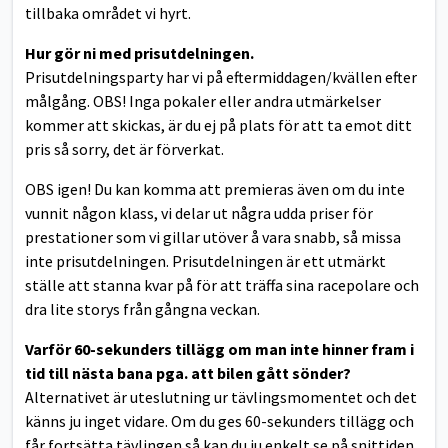
tillbaka området vi hyrt.
Hur gör ni med prisutdelningen.
Prisutdelningsparty har vi på eftermiddagen/kvällen efter
målgång. OBS! Inga pokaler eller andra utmärkelser
kommer att skickas, är du ej på plats för att ta emot ditt
pris så sorry, det är förverkat.
OBS igen! Du kan komma att premieras även om du inte
vunnit någon klass, vi delar ut några udda priser för
prestationer som vi gillar utöver å vara snabb, så missa
inte prisutdelningen. Prisutdelningen är ett utmärkt
ställe att stanna kvar på för att träffa sina racepolare och
dra lite storys från gångna veckan.
Varför 60-sekunders tillägg om man inte hinner fram i
tid till nästa bana pga. att bilen gått sönder?
Alternativet är uteslutning ur tävlingsmomentet och det
känns ju inget vidare. Om du ges 60-sekunders tillägg och
får fortsätta tävlingen så kan du ju enkelt se på snittiden