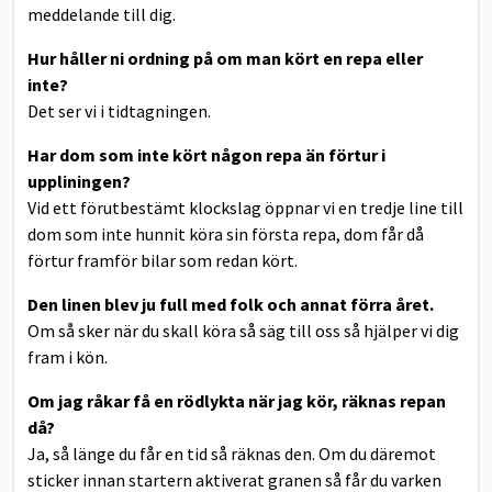
meddelande till dig.
Hur håller ni ordning på om man kört en repa eller
inte?
Det ser vi i tidtagningen.
Har dom som inte kört någon repa än förtur i
uppliningen?
Vid ett förutbestämt klockslag öppnar vi en tredje line till
dom som inte hunnit köra sin första repa, dom får då
förtur framför bilar som redan kört.
Den linen blev ju full med folk och annat förra året.
Om så sker när du skall köra så säg till oss så hjälper vi dig
fram i kön.
Om jag råkar få en rödlykta när jag kör, räknas repan
då?
Ja, så länge du får en tid så räknas den. Om du däremot
sticker innan startern aktiverat granen så får du varken