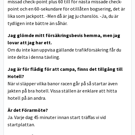
missad check-point plus 60 till för nästa missade check-
point och en 60-sekundare för otillåten bogsering, det är
lika som jackpott. -Men då är jag ju chanslös. -Ja, du är
tydligen inte bättre än såhär.
Jag glömde mitt försäkringsbevis hemma, men jag
lovar att jag har ett.
Om du inte kan uppvisa gällande trafikförsäkring får du
inte delta i denna tävling.
Jag är för flådig för att campa, finns det tillgång till
Hotell?
När vi släpper vilka banor racen går på så startar även
jakten på bra hotell. Vissa ställen är enklare att hitta
hotell på än andra.
Är det Förarmöte?
Ja. Varje dag 45 minuter innan start träffas vi vid
startplattan.