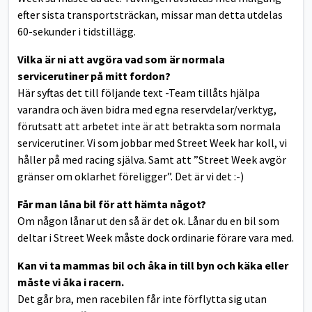
efter sista transportsträckan, missar man detta utdelas
60-sekunder i tidstillägg.
Vilka är ni att avgöra vad som är normala
servicerutiner på mitt fordon?
Här syftas det till följande text -Team tillåts hjälpa
varandra och även bidra med egna reservdelar/verktyg,
förutsatt att arbetet inte är att betrakta som normala
servicerutiner. Vi som jobbar med Street Week har koll, vi
håller på med racing själva. Samt att ”Street Week avgör
gränser om oklarhet föreligger”. Det är vi det :-)
Får man låna bil för att hämta något?
Om någon lånar ut den så är det ok. Lånar du en bil som
deltar i Street Week måste dock ordinarie förare vara med.
Kan vi ta mammas bil och åka in till byn och käka eller
måste vi åka i racern.
Det går bra, men racebilen får inte förflytta sig utan