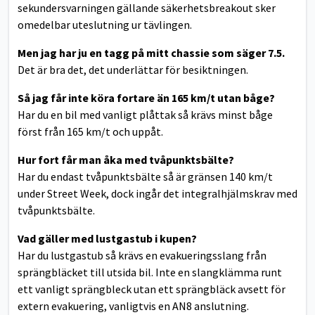
sekundersvarningen gällande säkerhetsbreakout sker
omedelbar uteslutning ur tävlingen.
Men jag har ju en tagg på mitt chassie som säger 7.5.
Det är bra det, det underlättar för besiktningen.
Så jag får inte köra fortare än 165 km/t utan båge?
Har du en bil med vanligt plåttak så krävs minst båge
först från 165 km/t och uppåt.
Hur fort får man åka med tvåpunktsbälte?
Har du endast tvåpunktsbälte så är gränsen 140 km/t
under Street Week, dock ingår det integralhjälmskrav med
tvåpunktsbälte.
Vad gäller med lustgastub i kupen?
Har du lustgastub så krävs en evakueringsslang från
sprängbläcket till utsida bil. Inte en slangklämma runt
ett vanligt sprängbleck utan ett sprängbläck avsett för
extern evakuering, vanligtvis en AN8 anslutning.