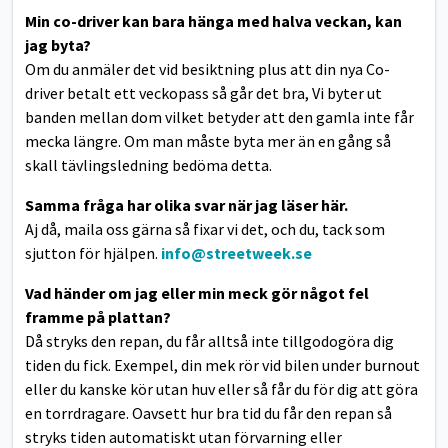
Min co-driver kan bara hänga med halva veckan, kan
jag byta?
Om du anmäler det vid besiktning plus att din nya Co-
driver betalt ett veckopass så går det bra, Vi byter ut
banden mellan dom vilket betyder att den gamla inte får
mecka längre. Om man måste byta mer än en gång så
skall tävlingsledning bedöma detta.
Samma fråga har olika svar när jag läser här.
Aj då, maila oss gärna så fixar vi det, och du, tack som
sjutton för hjälpen.
info@streetweek.se
Vad händer om jag eller min meck gör något fel
framme på plattan?
Då stryks den repan, du får alltså inte tillgodogöra dig
tiden du fick. Exempel, din mek rör vid bilen under burnout
eller du kanske kör utan huv eller så får du för dig att göra
en torrdragare. Oavsett hur bra tid du får den repan så
stryks tiden automatiskt utan förvarning eller