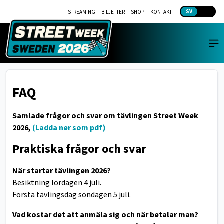
SV
EN
STREAMING
BILJETTER
SHOP
KONTAKT
FAQ
Samlade frågor och svar om tävlingen Street Week
2026,
(Ladda ner som pdf)
Praktiska frågor och svar
När startar tävlingen 2026?
Besiktning lördagen 4 juli.
Första tävlingsdag söndagen 5 juli.
Vad kostar det att anmäla sig och när betalar man?