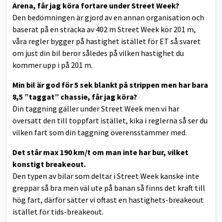
Arena, får jag köra fortare under Street Week?
Den bedömningen är gjord av en annan organisation och
baserat på en sträcka av 402 m Street Week kör 201 m,
våra regler bygger på hastighet istället för ET så svaret
om just din bil beror således på vilken hastighet du
kommer upp i på 201 m.
Min bil är god för 5 sek blankt på strippen men har bara
8,5 ”taggat” chassie, får jag köra?
Din taggning gäller under Street Week men vi har
översatt den till toppfart istället, kika i reglerna så ser du
vilken fart som din taggning överensstämmer med.
Det står max 190 km/t om man inte har bur, vilket
konstigt breakeout.
Den typen av bilar som deltar i Street Week kanske inte
greppar så bra men väl ute på banan så finns det kraft till
hög fart, därför sätter vi oftast en hastighets-breakeout
istället för tids-breakeout.