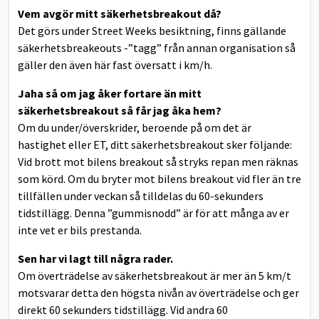
Vem avgör mitt säkerhetsbreakout då?
Det görs under Street Weeks besiktning, finns gällande
säkerhetsbreakeouts -”tagg” från annan organisation så
gäller den även här fast översatt i km/h.
Jaha så om jag åker fortare än mitt
säkerhetsbreakout så får jag åka hem?
Om du under/överskrider, beroende på om det är
hastighet eller ET, ditt säkerhetsbreakout sker följande:
Vid brott mot bilens breakout så stryks repan men räknas
som körd. Om du bryter mot bilens breakout vid fler än tre
tillfällen under veckan så tilldelas du 60-sekunders
tidstillägg. Denna ”gummisnodd” är för att många av er
inte vet er bils prestanda.
Sen har vi lagt till några rader.
Om överträdelse av säkerhetsbreakout är mer än 5 km/t
motsvarar detta den högsta nivån av överträdelse och ger
direkt 60 sekunders tidstillägg. Vid andra 60