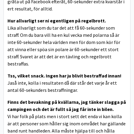
gråta ut på Facebook efteråt, 60-sekunder extra kvarstår i
ert resultat, för alltid.
Hur allvarligt ser ni egentligen på regelbrott.
Lika allvarligt som du tar det att få 60-sekunder som
straff. Om du bara vill ha en kul vecka med polarna så är
inte 60-sekunder hela världen men för dom som kör för
att vinna eller spöa sin polare är 60-sekunder ett stort
straff. Svaret är att det är en tävling och regelbrott
bestraffas.
Tss, vilket snack. Ingen har ju blivit bestraffad innan!
Jaså inte, kolla i resultaten då där står det varje år ett
antal 60-sekunders bestraffningar.
Finns det bevakning på kvällarna, jag tänker slagga på
campingen och det är fullt så jag får inte in bilen.
Vi har folk på plats men i stort sett det enda vi kan kolla
är att personer som håller sig inom området har gällande
band runt handleden. Alla måste hjälpa till och hålla