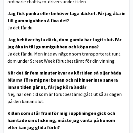
ordinarie chaffis/co-drivers under tiden.
Jag fick punka eller behöver laga däcket. Får jag åka in
till gummigubben å fixa det?
Ja det får du.
Jag behöver byta däck, dom gamla har tagit slut. Får
jag åka in till gummigubben och köpa nya?
Ja det får du. Men inte av någon som transporterat runt
dom under Street Week förutbestämt för din vinning.
När det är fem minuter kvar av körtiden så oljar båda
bilarna före mig ner banan och ni hinner inte sanera
innan tiden går ut, får jag köra ändå?
Nej, har den tid som är förutbestämd gått ut så är dagen
på den banan slut.
Killen som står framför mig i uppliningen gick och
hämtade sin stickning, måste jag vänta på honom
eller kan jag glida förbi?