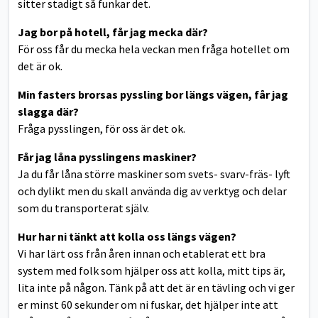
sitter stadigt så funkar det.
Jag bor på hotell, får jag mecka där?
För oss får du mecka hela veckan men fråga hotellet om
det är ok.
Min fasters brorsas pyssling bor längs vägen, får jag
slagga där?
Fråga pysslingen, för oss är det ok.
Får jag låna pysslingens maskiner?
Ja du får låna större maskiner som svets- svarv-fräs- lyft
och dylikt men du skall använda dig av verktyg och delar
som du transporterat själv.
Hur har ni tänkt att kolla oss längs vägen?
Vi har lärt oss från åren innan och etablerat ett bra
system med folk som hjälper oss att kolla, mitt tips är,
lita inte på någon. Tänk på att det är en tävling och vi ger
er minst 60 sekunder om ni fuskar, det hjälper inte att