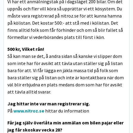
Vi har ett anmälningstak på i dagsläget 200 bilar. Om det
uppnås och fler vill köra så upprättar vi ett kösystem. Du
måste vara registrerad på nitroz.se för att kunna hamna
på kölistan. Det kostar 500:- att stå med i kölistan. Det
finns alltid folk som får förhinder och om så blir fallet så
förmedlar vi vederbörandes plats till först i kön.
500 kr, Vilket rån!
Så kan man se det, å andra sidan så kanske vi slipper dom
som inte har för avsikt att tävla utan ställer sig på listan
bara för att. Vi får lägga en jäkla massa tid på folk som
bara ställer sig på listan och inte är kontaktbara när dom
väl blir erbjudna en plats medans dom som har för avsikt
att tävla alltid svarar.
Jag hittar inte var man registrerar sig.
På
www.nitroz.se
hittar du information
Får jag själv överlåta min anmälan om bilen pajar eller
jag får skoskav vecka 28?