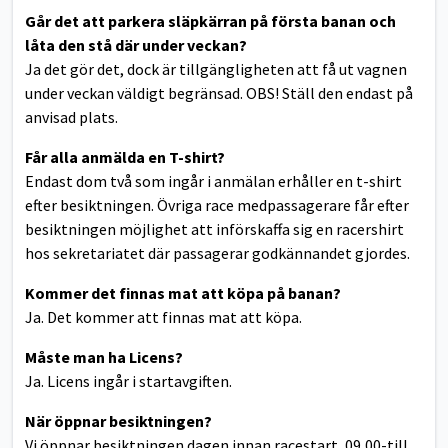
Går det att parkera släpkärran på första banan och
låta den stå där under veckan?
Ja det gör det, dock är tillgängligheten att få ut vagnen
under veckan väldigt begränsad. OBS! Ställ den endast på
anvisad plats.
Får alla anmälda en T-shirt?
Endast dom två som ingår i anmälan erhåller en t-shirt
efter besiktningen. Övriga race medpassagerare får efter
besiktningen möjlighet att införskaffa sig en racershirt
hos sekretariatet där passagerar godkännandet gjordes.
Kommer det finnas mat att köpa på banan?
Ja. Det kommer att finnas mat att köpa.
Måste man ha Licens?
Ja. Licens ingår i startavgiften.
När öppnar besiktningen?
Vi öppnar besiktningen dagen innan racestart, 09,00-till