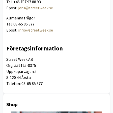
Tel: +46 707 97 88 93
Epost:
jens@streetweek.se
Allmänna frågor
Tel: 08-65 85 377
Epost:
info@streetweek.se
Företagsinformation
Street Week AB
Org: 559195-8375
Uppköparvägen 5
S-120 44 Årsta
Telefon: 08-65 85 377
Shop