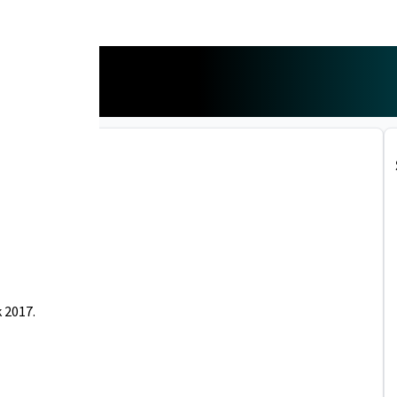
 här.
 2017.