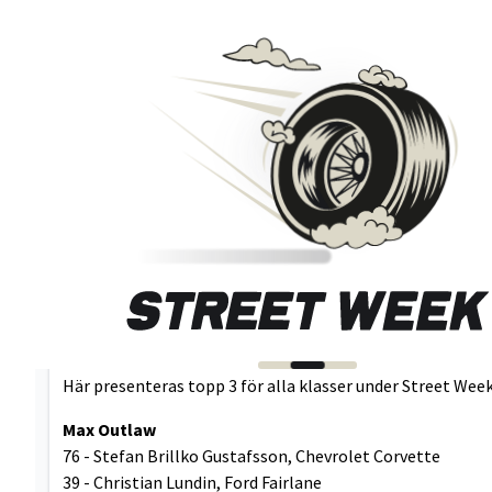
Resultat Street Week 2017
Vill du djupdyka ner i resultatlistorna så laddar du ner dom
Hela resultatlistan för 2017
Här presenteras topp 3 för alla klasser under Street Week
Max Outlaw
76 - Stefan Brillko Gustafsson, Chevrolet Corvette
39 - Christian Lundin, Ford Fairlane